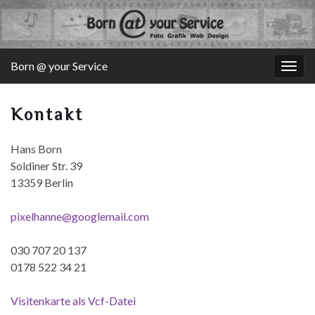
Born @ your Service
Navi
umsc
Kontakt
Hans Born
Soldiner Str. 39
13359 Berlin
pixelhanne@googlemail.com
030 707 20 137
0178 522 34 21
Visitenkarte als Vcf-Datei